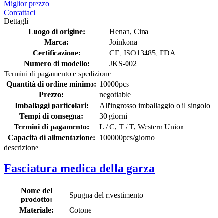
Miglior prezzo
Contattaci
Dettagli
Luogo di origine:
Henan, Cina
Marca:
Joinkona
Certificazione:
CE, ISO13485, FDA
Numero di modello:
JKS-002
Termini di pagamento e spedizione
Quantità di ordine minimo:
10000pcs
Prezzo:
negotiable
Imballaggi particolari:
All'ingrosso imballaggio o il singolo
Tempi di consegna:
30 giorni
Termini di pagamento:
L / C, T / T, Western Union
Capacità di alimentazione:
100000pcs/giorno
descrizione
Fasciatura medica della garza
Nome del
Spugna del rivestimento
prodotto:
Materiale:
Cotone