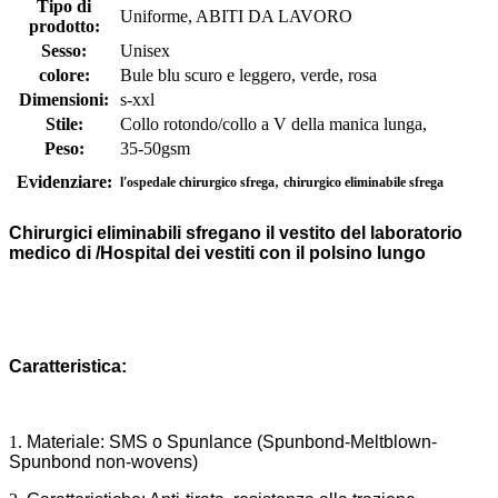
Tipo di
Uniforme, ABITI DA LAVORO
prodotto:
Sesso:
Unisex
colore:
Bule blu scuro e leggero, verde, rosa
Dimensioni:
s-xxl
Stile:
Collo rotondo/collo a V della manica lunga,
Peso:
35-50gsm
,
Evidenziare:
l'ospedale chirurgico sfrega
chirurgico eliminabile sfrega
Chirurgici eliminabili sfregano il vestito del laboratorio
medico di /Hospital dei vestiti con il polsino lungo
Caratteristica:
1.
Materiale: SMS o Spunlance (Spunbond-Meltblown-
Spunbond non-wovens)