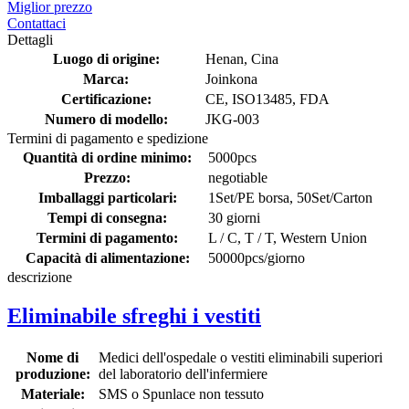
Miglior prezzo
Contattaci
Dettagli
Luogo di origine:
Henan, Cina
Marca:
Joinkona
Certificazione:
CE, ISO13485, FDA
Numero di modello:
JKG-003
Termini di pagamento e spedizione
Quantità di ordine minimo:
5000pcs
Prezzo:
negotiable
Imballaggi particolari:
1Set/PE borsa, 50Set/Carton
Tempi di consegna:
30 giorni
Termini di pagamento:
L / C, T / T, Western Union
Capacità di alimentazione:
50000pcs/giorno
descrizione
Eliminabile sfreghi i vestiti
Nome di
Medici dell'ospedale o vestiti eliminabili superiori
produzione:
del laboratorio dell'infermiere
Materiale:
SMS o Spunlace non tessuto