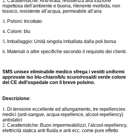
2.
Caratteristiche: Anti-tirata, resistenza alla trazione
rispettosa dell'ambiente e buona, ritenente morbida, non
tossico, resistente all'acqua, permeabile all'aria
3.
Polsini: tricottato
4.
Colore: blu
5.
Imballaggio: Unità singola imballata dalla poli borsa
6.
Materiali o altre specifiche secondo il requisito dei clienti.
SMS unisex eliminabile medico sfrega i vestiti uniformi
approvate iso blu-chiaro/blu scuro/rosa/di verde colore
del CE dell'ospedale
con il breve polsino.
Descrizione:
1.
Di tensione eccellente ed allungamento, tre repellencies
medici (anti-sangue, acqua-repellence, alcool-repellency)
antistatici
2.
Caratteristiche: Buon impermeabilizzi, l'alcool-repellency,
elettricità statica anti-fluida e anti ecc. come pure effetto