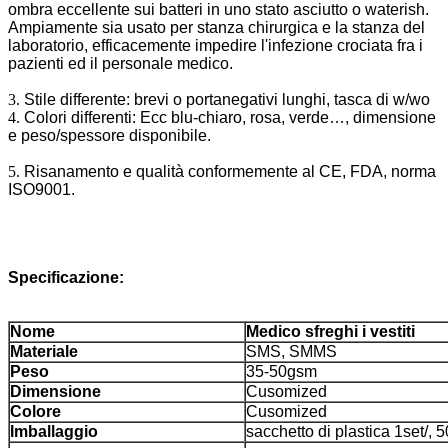
ombra eccellente sui batteri in uno stato asciutto o waterish.
Ampiamente sia usato per stanza chirurgica e la stanza del
laboratorio, efficacemente impedire l'infezione crociata fra i
pazienti ed il personale medico.
3.
Stile differente: brevi o portanegativi lunghi, tasca di w/wo
4.
Colori differenti: Ecc blu-chiaro, rosa, verde…, dimensione
e peso/spessore disponibile.
5.
Risanamento e qualità conformemente al CE, FDA, norma
ISO9001.
Specificazione:
Nome
Medico sfreghi i vestiti
Materiale
SMS, SMMS
Peso
35-50gsm
Dimensione
Cusomized
Colore
Cusomized
Imballaggio
sacchetto di plastica 1set/, 