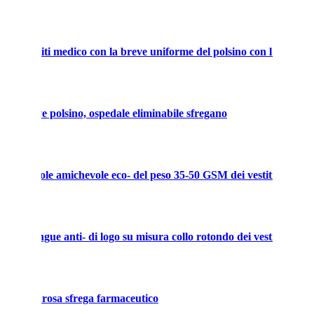
e dei vestiti medico con la breve uniforme del polsino con l'imballa
on il breve polsino, ospedale eliminabile sfregano
ne durevole amichevole eco- del peso 35-50 GSM dei vestiti
ano il sangue anti- di logo su misura collo rotondo dei vestiti
ospedale rosa sfrega farmaceutico