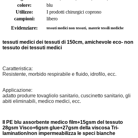
colore:
blu
Utilizzo:
I prodotti chirurgici coprono
campioni:
libero
,
Evidenziare:
tessuti medici non tessuti
materie tessili mediche
tessuti medici dei tessuti di 150cm, amichevole eco- non
tessuto dei tessuti medici
Caratteristica:
Resistente, morbido respirabile e fluido, idrofilo, ecc.
Applicazione:
adatto produrre tovagliolo sanitario, cuscinetto sanitario, gli
abiti eliminabili, medico medici, ecc.
Il PE blu assorbente medico film+15gsm del tessuto
28gsm Visco+6gsm glue+27gsm della viscosa Tri-
lamination/non impermeabilizza le speci bianche