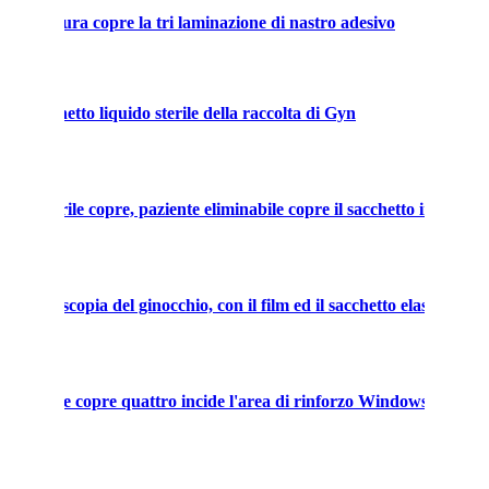
ell'apertura copre la tri laminazione di nastro adesivo
 il sacchetto liquido sterile della raccolta di Gyn
ile sterile copre, paziente eliminabile copre il sacchetto incide il f
di artroscopia del ginocchio, con il film ed il sacchetto elastici.
iminabile copre quattro incide l'area di rinforzo Windows