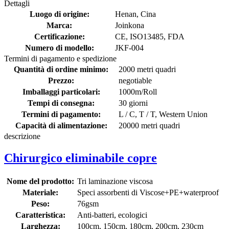
Dettagli
Luogo di origine:
Henan, Cina
Marca:
Joinkona
Certificazione:
CE, ISO13485, FDA
Numero di modello:
JKF-004
Termini di pagamento e spedizione
Quantità di ordine minimo:
2000 metri quadri
Prezzo:
negotiable
Imballaggi particolari:
1000m/Roll
Tempi di consegna:
30 giorni
Termini di pagamento:
L / C, T / T, Western Union
Capacità di alimentazione:
20000 metri quadri
descrizione
Chirurgico eliminabile copre
Nome del prodotto:
Tri laminazione viscosa
Materiale:
Speci assorbenti di Viscose+PE+waterproof
Peso:
76gsm
Caratteristica:
Anti-batteri, ecologici
Larghezza:
100cm, 150cm, 180cm, 200cm, 230cm