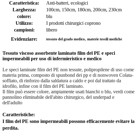
Caratteristica:
Anti-batteri, ecologici
Larghezza:
100cm, 150cm, 180cm, 200cm, 230cm
colore:
blu
Utilizzo:
I prodotti chirurgici coprono
campioni:
libero
,
Evidenziare:
tessuto del grado medico
materie tessili mediche
Tessuto viscoso assorbente laminato film del PE e speci
impermeabili per uso di infermieristico e medico
Le speci laminate film del PE non tessute, polipropilene di uso come
materia prima, composto di spunbond dei pp e di nonwoven Colata-
soffiato, di rinforzo dalla saldatura a caldo e poi dal trattato da
idrofilo, infine con il film del PE laminato.
Il film può essere colore, ampiamente usati bianchi o blu, verdi come
pannolino eliminabile dell'abito chirurgico, del underpad e
dell'adulto
Caratteristiche:
I film del PE sono impermeabili possono efficacemente evitare la
perdita.