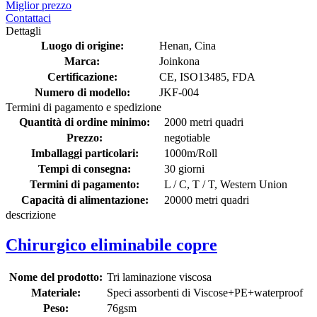
Miglior prezzo
Contattaci
Dettagli
Luogo di origine:
Henan, Cina
Marca:
Joinkona
Certificazione:
CE, ISO13485, FDA
Numero di modello:
JKF-004
Termini di pagamento e spedizione
Quantità di ordine minimo:
2000 metri quadri
Prezzo:
negotiable
Imballaggi particolari:
1000m/Roll
Tempi di consegna:
30 giorni
Termini di pagamento:
L / C, T / T, Western Union
Capacità di alimentazione:
20000 metri quadri
descrizione
Chirurgico eliminabile copre
Nome del prodotto:
Tri laminazione viscosa
Materiale:
Speci assorbenti di Viscose+PE+waterproof
Peso:
76gsm