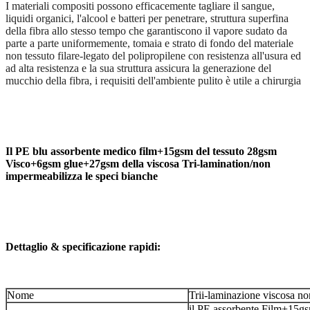
I materiali compositi possono efficacemente tagliare il sangue,
liquidi organici, l'alcool e batteri per penetrare, struttura superfina
della fibra allo stesso tempo che garantiscono il vapore sudato da
parte a parte uniformemente, tomaia e strato di fondo del materiale
non tessuto filare-legato del polipropilene con resistenza all'usura ed
ad alta resistenza e la sua struttura assicura la generazione del
mucchio della fibra, i requisiti dell'ambiente pulito è utile a chirurgia
Il PE blu assorbente medico film+15gsm del tessuto 28gsm
Visco+6gsm glue+27gsm della viscosa Tri-lamination/non
impermeabilizza le speci bianche
Dettaglio & specificazione rapidi:
Nome
Trii-laminazione viscosa no
il PE assorbente Film+15