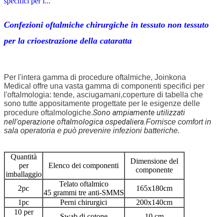
specifici per l...
Confezioni oftalmiche chirurgiche in tessuto non tessuto
per la crioestrazione della cataratta
Per l'intera gamma di procedure oftalmiche, Joinkona
Medical offre una vasta gamma di componenti specifici per
l'oftalmologia: tende, asciugamani,coperture di tabella che
sono tutte appositamente progettate per le esigenze delle
Sono ampiamente utilizzati
procedure oftalmologiche.
nell'operazione oftalmologica ospedaliera.
Fornisce comfort in
sala operatoria e può prevenire infezioni batteriche.
Quantità
Dimensione del
per
Elenco dei componenti
componente
imballaggio
Telato oftalmico
2pc
165x180cm
45 grammi tre anti-SMMS
1pc
Perni chirurgici
200x140cm
10 per
Swab di cotone
10 cm