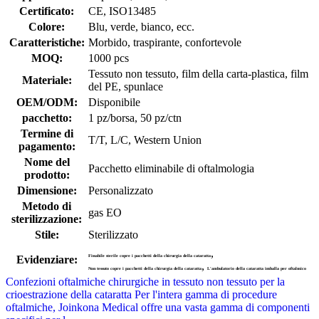
Certificato:
CE, ISO13485
Colore:
Blu, verde, bianco, ecc.
Caratteristiche:
Morbido, traspirante, confortevole
MOQ:
1000 pcs
Tessuto non tessuto, film della carta-plastica, film
Materiale:
del PE, spunlace
OEM/ODM:
Disponibile
pacchetto:
1 pz/borsa, 50 pz/ctn
Termine di
T/T, L/C, Western Union
pagamento:
Nome del
Pacchetto eliminabile di oftalmologia
prodotto:
Dimensione:
Personalizzato
Metodo di
gas EO
sterilizzazione:
Stile:
Sterilizzato
,
Evidenziare:
Fissabile sterile copre i pacchetti della chirurgia della cataratta
,
Non tessuto copre i pacchetti della chirurgia della cataratta
L'ambulatorio della cataratta imballa per oftalmico
Confezioni oftalmiche chirurgiche in tessuto non tessuto per la
crioestrazione della cataratta Per l'intera gamma di procedure
oftalmiche, Joinkona Medical offre una vasta gamma di componenti