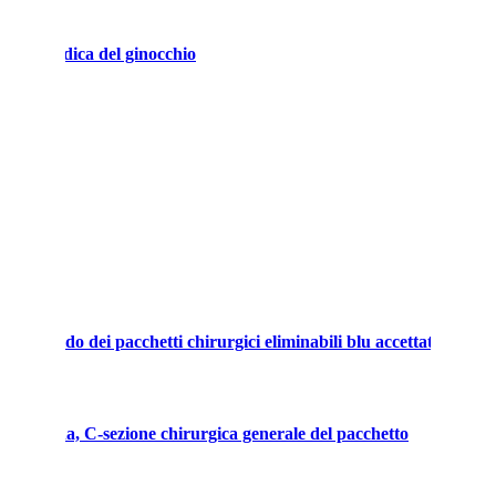
scopia medica del ginocchio
ione di C
dale
el corredo dei pacchetti chirurgici eliminabili blu accettato
i consegna, C-sezione chirurgica generale del pacchetto