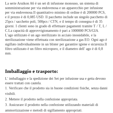
La serie Aruikon A6 è un set di infusione monouso, un sistema di
somministrazione per via endovenosa e un apparecchio per infusione
per via endovenosa.Il quantitativo minimo di ordine è di 200000 PCS,
e il prezzo è di 0,085 USD. Il pacchetto include un singolo pacchetto di
25pcs / sacchetto poli, 500pcs / CTN, e il tempo di consegna è di 35
giorni. I clienti sono in grado di effettuare pagamenti tramite T / T, L /
C.La capacità di approvvigionamento è pari a 1000000 PCS/GIA.
L'ago utilizzato è un ago sterilizzato in acciaio inossidabile, e la
sterilizzazione viene effettuata con sterilizzazione a gas EO. Ogni ago è
sigillato individualmente in un blister per garantire igiene e sicurezza.Il
filtro utilizzato è un filtro microporo, e il diametro dell' ago è di 0,8
mm.
Imballaggio e trasporto:
L' imballaggio e la spedizione dei Set per infusione usa e getta devono
essere trattati con cautela.
Verificare che il prodotto sia in buone condizioni fisiche, senza danni
visibili.
Mettere il prodotto nella confezione appropriata.
Assicurare il prodotto nella confezione utilizzando materiali di
ammortizzazione e metodi di sigillamento appropriati.