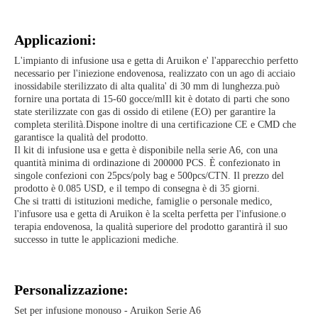
Applicazioni:
L'impianto di infusione usa e getta di Aruikon e' l'apparecchio perfetto
necessario per l'iniezione endovenosa, realizzato con un ago di acciaio
inossidabile sterilizzato di alta qualita' di 30 mm di lunghezza.può
fornire una portata di 15-60 gocce/mlIl kit è dotato di parti che sono
state sterilizzate con gas di ossido di etilene (EO) per garantire la
completa sterilità.Dispone inoltre di una certificazione CE e CMD che
garantisce la qualità del prodotto.
Il kit di infusione usa e getta è disponibile nella serie A6, con una
quantità minima di ordinazione di 200000 PCS. È confezionato in
singole confezioni con 25pcs/poly bag e 500pcs/CTN. Il prezzo del
prodotto è 0.085 USD, e il tempo di consegna è di 35 giorni.
Che si tratti di istituzioni mediche, famiglie o personale medico,
l'infusore usa e getta di Aruikon è la scelta perfetta per l'infusione.o
terapia endovenosa, la qualità superiore del prodotto garantirà il suo
successo in tutte le applicazioni mediche.
Personalizzazione:
Set per infusione monouso - Aruikon Serie A6