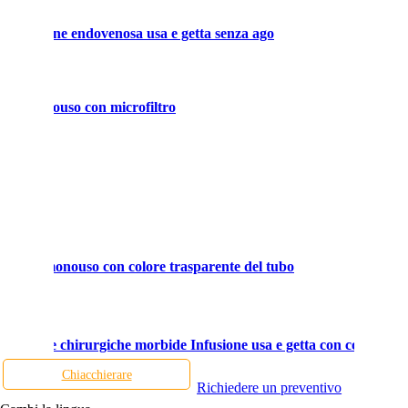
r infusione endovenosa usa e getta senza ago
sione monouso con microfiltro
nza ago
ion Set monouso con colore trasparente del tubo
re mediche chirurgiche morbide Infusione usa e getta con connettore
Chiacchierare
Richiedere un preventivo