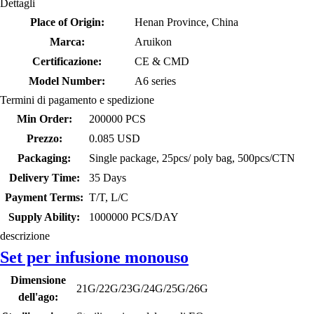
Dettagli
Place of Origin:
Henan Province, China
Marca:
Aruikon
Certificazione:
CE & CMD
Model Number:
A6 series
Termini di pagamento e spedizione
Min Order:
200000 PCS
Prezzo:
0.085 USD
Packaging:
Single package, 25pcs/ poly bag, 500pcs/CTN
Delivery Time:
35 Days
Payment Terms:
T/T, L/C
Supply Ability:
1000000 PCS/DAY
descrizione
Set per infusione monouso
Dimensione
21G/22G/23G/24G/25G/26G
dell'ago: