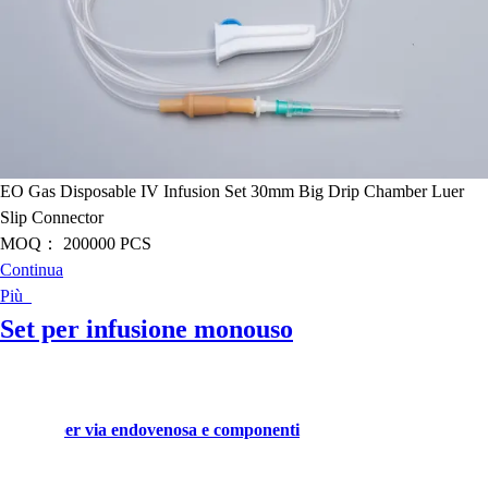
EO Gas Disposable IV Infusion Set 30mm Big Drip Chamber Luer
Slip Connector
MOQ：
200000 PCS
Continua
Più
Set per infusione monouso
dovenosa per via endovenosa e componenti