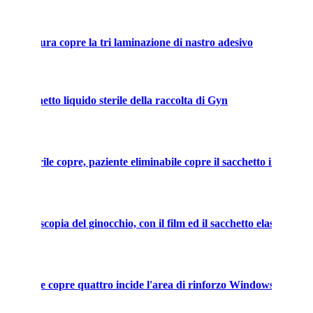
ell'apertura copre la tri laminazione di nastro adesivo
 il sacchetto liquido sterile della raccolta di Gyn
ile sterile copre, paziente eliminabile copre il sacchetto incide il f
di artroscopia del ginocchio, con il film ed il sacchetto elastici.
iminabile copre quattro incide l'area di rinforzo Windows