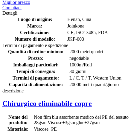
Miglior prezzo
Contattaci
Dettagli
Luogo di origine:
Henan, Cina
Marca:
Joinkona
Certificazione:
CE, ISO13485, FDA
Numero di modello:
JKF-003
Termini di pagamento e spedizione
Quantità di ordine minimo:
2000 metri quadri
Prezzo:
negotiable
Imballaggi particolari:
1000m/Roll
Tempi di consegna:
30 giorni
Termini di pagamento:
L / C, T / T, Western Union
Capacità di alimentazione:
20000 metri quadri/giorno
descrizione
Chirurgico eliminabile copre
Nome del
Non film blu assorbente medico del PE del tessuto
prodotto:
28gsm Viscose+3gsm glue+27gsm
Materiale:
Viscose+PE