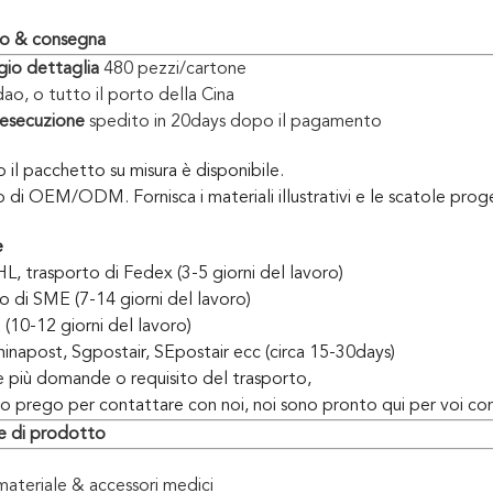
io & consegna
gio dettaglia
480 pezzi/cartone
o, o tutto il porto della Cina
'esecuzione
spedito in 20days dopo il pagamento
o il pacchetto su misura è disponibile.
 di OEM/ODM. Fornisca i materiali illustrativi e le scatole prog
e
, trasporto di Fedex (3-5 giorni del lavoro)
o di SME (7-14 giorni del lavoro)
 (10-12 giorni del lavoro)
Chinapost, Sgpostair, SEpostair ecc (circa 15-30days)
e più domande o requisito del trasporto,
ro prego per contattare con noi, noi sono pronto qui per voi c
e di prodotto
ateriale & accessori medici