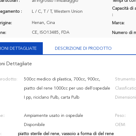
articolari :
all'ingrosso l'imballaggio
Tempi di con
Capacità di 
 pagamento :
L / C, T / T, Western Union
:
Henan, Cina
rigine:
Marca:
CE, ISO13485, FDA
one:
Numero di m
IONI DETTAGLIATE
DESCRIZIONE DI PRODOTTO
oni Dettagliate
prodotto:
500cc medico di plastica, 700cc, 900cc,
Strumento
piatto del rene 1000cc per uso dell'ospedale
Classficati
I pp, riciclano Pulb, carta Pulb
Dimensioni:
e::
Ampiamente usato in ospedale
Peso::
Disponibile
OEM:
:
piatto sterile del rene
,
vassoio a forma di del rene