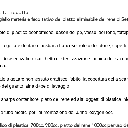
ne Di Prodotto
iallo materiale facoltativo del piatto eliminabile del rene di Set
tole di plastica economiche, bason dei pp, vassoi del rene, forci
e a gettare dentario: busbana francese, rotolo di cotone, copert
i di seterilization: sacchetto di sterilizzazione, bobina del sacch
tore.
iale a gettare non tessuto gradisce l'abito, la copertura della s
o del guanto .airlaid+pe di lavaggio
: sharps contenitore, piatto del rene ed altri oggetti di plastica inie
e e tubo medici per l'alimentazione del .urine .oxygen ecc
co di plastica, 700cc, 900cc, piatto del rene 1000cc per uso d