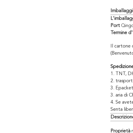
Imballagg
L'imballag
Port
Qingda
Termine d
Il cartone 
(Benvenuto
Spedizion
1.
TNT, DHL
2. trasport
3. Epacket
3. aria di 
4. Se avet
Senta libe
Descrizion
Proprietà
m