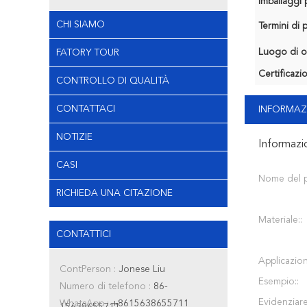
Imballaggi p
CHI SIAMO
Termini di
Luogo di o
FATORY TOUR
Certificazi
CONTROLLO DI QUALITÀ
CONTATTACI
INFORMAZ
NOTIZIE
Informazi
CASI
Nome del 
RICHIEDA UNA CITAZIONE
Materiale::
CONTATTICI
Applicazion
ContPerson :
Jonese Liu
Esempio::
Numero di telefono :
86-
Evidenziare
WhatsApp :
+8615638655711