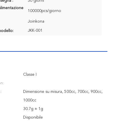
segna :
30 giorni
alimentazione
100000pcs/giorno
Joinkona
JKK-001
odello:
Classe I
on:
:
Dimensione su misura, 500cc, 700cc, 900cc,
1000cc
30.7g ± 1g
Disponibile