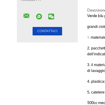
15638655711
Descrizio
Verde blu g
grandi cio
material
1.
2. pacchett
dell'indica
3. il mater
di lavaggi
4. plastica
5. cateter
500cc medi