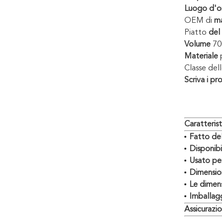
Luogo d'or
OEM di
ma
Piatto
del
Volume
700
Materiale
p
Classe del
Scriva
i pro
Caratteris
Fatto del
Disponibil
Usato per
Dimensio
Le dimens
Imballagg
Assicurazio