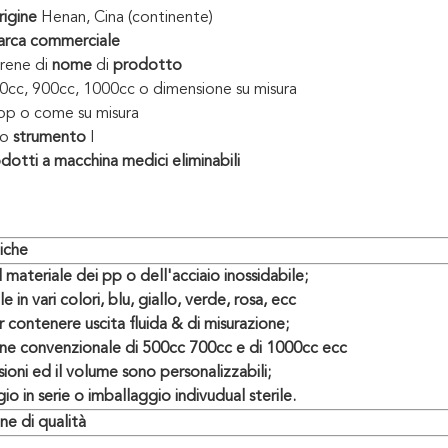
igine
Henan, Cina (continente)
rca commerciale
rene di
nome
di
prodotto
cc, 900cc, 1000cc o dimensione su misura
p o come su misura
lo
strumento
I
dotti a macchina medici eliminabili
tiche
 materiale dei pp o dell'acciaio inossidabile;
e in vari colori,
blu, giallo, verde, rosa, ecc
 contenere uscita fluida & di misurazione;
ne convenzionale di 500cc 700cc e di 1000cc ecc
ioni ed il volume sono personalizzabili;
io in serie o imballaggio indivudual sterile.
ne di qualità