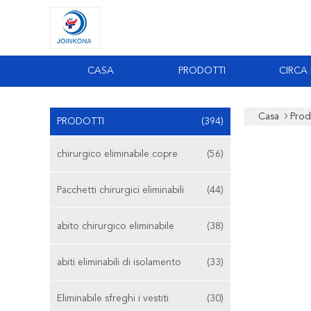
CASA
PRODOTTI
CIRCA
Casa
Prod
PRODOTTI
(394)
chirurgico eliminabile copre
(56)
Pacchetti chirurgici eliminabili
(44)
abito chirurgico eliminabile
(38)
abiti eliminabili di isolamento
(33)
Eliminabile sfreghi i vestiti
(30)