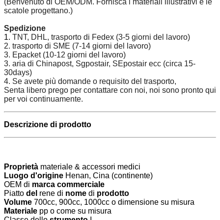
(Benvenuto di OEM/ODM. Fornisca i materiali illustrativi e le
scatole progettano.)
Spedizione
1.
TNT, DHL, trasporto di Fedex (3-5 giorni del lavoro)
2. trasporto di SME (7-14 giorni del lavoro)
3. Epacket (10-12 giorni del lavoro)
3. aria di Chinapost, Sgpostair, SEpostair ecc (circa 15-
30days)
4. Se avete più domande o requisito del trasporto,
Senta libero prego per contattare con noi, noi sono pronto qui
per voi continuamente.
Descrizione di prodotto
Proprietà
materiale & accessori medici
Luogo d'origine
Henan, Cina (continente)
OEM di
marca commerciale
Piatto
del
rene di
nome
di
prodotto
Volume
700cc, 900cc, 1000cc o dimensione su misura
Materiale
pp o come su misura
Classe dello
strumento
I