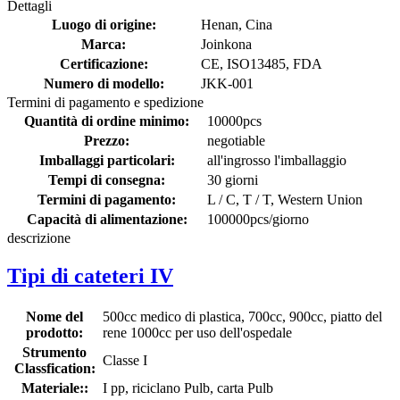
Dettagli
Luogo di origine:
Henan, Cina
Marca:
Joinkona
Certificazione:
CE, ISO13485, FDA
Numero di modello:
JKK-001
Termini di pagamento e spedizione
Quantità di ordine minimo:
10000pcs
Prezzo:
negotiable
Imballaggi particolari:
all'ingrosso l'imballaggio
Tempi di consegna:
30 giorni
Termini di pagamento:
L / C, T / T, Western Union
Capacità di alimentazione:
100000pcs/giorno
descrizione
Tipi di cateteri IV
Nome del
500cc medico di plastica, 700cc, 900cc, piatto del
prodotto:
rene 1000cc per uso dell'ospedale
Strumento
Classe I
Classfication:
Materiale::
I pp, riciclano Pulb, carta Pulb