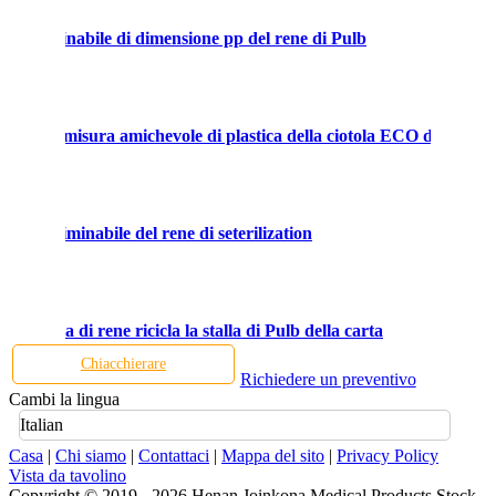
piatto eliminabile di dimensione pp del rene di Pulb
I, logo su misura amichevole di plastica della ciotola ECO del rene
piatto eliminabile del rene di seterilization
o a forma di rene ricicla la stalla di Pulb della carta
Chiacchierare
Richiedere un preventivo
Cambi la lingua
Italian
Casa
|
Chi siamo
|
Contattaci
|
Mappa del sito
|
Privacy Policy
Vista da tavolino
Copyright © 2019 - 2026 Henan Joinkona Medical Products Stock