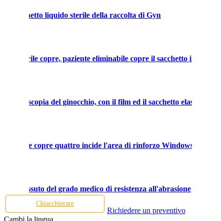
 il sacchetto liquido sterile della raccolta di Gyn
ile sterile copre, paziente eliminabile copre il sacchetto incide il f
di artroscopia del ginocchio, con il film ed il sacchetto elastici.
iminabile copre quattro incide l'area di rinforzo Windows
isura tessuto del grado medico di resistenza all'abrasione
Chiacchierare
Richiedere un preventivo
Cambi la lingua