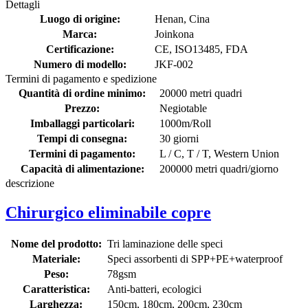
Dettagli
Luogo di origine:
Henan, Cina
Marca:
Joinkona
Certificazione:
CE, ISO13485, FDA
Numero di modello:
JKF-002
Termini di pagamento e spedizione
Quantità di ordine minimo:
20000 metri quadri
Prezzo:
Negiotable
Imballaggi particolari:
1000m/Roll
Tempi di consegna:
30 giorni
Termini di pagamento:
L / C, T / T, Western Union
Capacità di alimentazione:
200000 metri quadri/giorno
descrizione
Chirurgico eliminabile copre
Nome del prodotto:
Tri laminazione delle speci
Materiale:
Speci assorbenti di SPP+PE+waterproof
Peso:
78gsm
Caratteristica:
Anti-batteri, ecologici
Larghezza:
150cm, 180cm, 200cm, 230cm