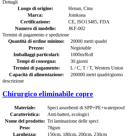
Dettagli
Luogo di origine:
Henan, Cina
Marca:
Joinkona
Certificazione:
CE, ISO13485, FDA
Numero di modello:
JKF-002
Termini di pagamento e spedizione
Quantità di ordine minimo:
20000 metri quadri
Prezzo:
Negiotable
Imballaggi particolari:
1000m/Roll
Tempi di consegna:
30 giorni
Termini di pagamento:
L / C, T / T, Western Union
Capacità di alimentazione:
200000 metri quadri/giorno
descrizione
Chirurgico eliminabile copre
Materiale:
Speci assorbenti di SPP+PE+waterproof
Caratteristica:
Anti-batteri, ecologici
Nome del prodotto:
Tri laminazione delle speci
Peso:
78gsm
Larghezza:
150cm, 180cm, 200cm, 230cm