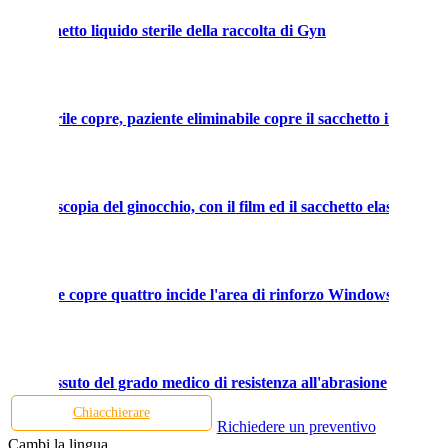
 il sacchetto liquido sterile della raccolta di Gyn
ile sterile copre, paziente eliminabile copre il sacchetto incide il f
di artroscopia del ginocchio, con il film ed il sacchetto elastici.
iminabile copre quattro incide l'area di rinforzo Windows
isura tessuto del grado medico di resistenza all'abrasione
Chiacchierare
Richiedere un preventivo
Cambi la lingua