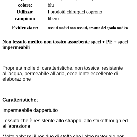
colore:
blu
Utilizzo:
I prodotti chirurgici coprono
campioni:
libero
,
Evidenziare:
tessuti medici non tessuti
tessuto del grado medico
Non tessuto medico non tossico assorbente speci + PE + speci
impermeabili
Proprietà molle di caratteristiche, non tossica, resistente
all'acqua, permeabile all'aria, eccellente eccellente di
elaborazione
Caratteristiche:
Impermeabile dappertutto
Tessuto che è resistente allo strappo, allo strikethrough ed
all'abrasione
Molto abbassi il residuo di stoffa che l'altro materiale per