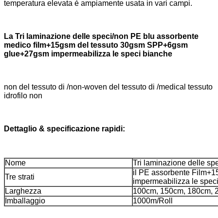
temperatura elevata è ampiamente usata in vari campi.
La Tri laminazione delle speci/non PE blu assorbente
medico film+15gsm del tessuto 30gsm SPP+6gsm
glue+27gsm impermeabilizza le speci bianche
non del tessuto di /non-woven del tessuto di /medical tessuto
idrofilo non
Dettaglio & specificazione rapidi:
Nome
Tri laminazione delle sp
il PE assorbente Film
Tre strati
impermeabilizza le spec
Larghezza
100cm, 150cm, 180cm, 
Imballaggio
1000m/Roll