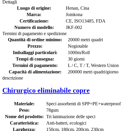
Dettagli
Luogo di origine:
Henan, Cina
Marca:
Joinkona
Certificazione:
CE, ISO13485, FDA
Numero di modello:
JKF-002
Termini di pagamento e spedizione
Quantità di ordine minimo:
20000 metri quadri
Prezzo:
Negiotable
Imballaggi particolari:
1000m/Roll
Tempi di consegna:
30 giorni
Termini di pagamento:
L / C, T / T, Western Union
Capacità di alimentazione:
200000 metri quadri/giorno
descrizione
Chirurgico eliminabile copre
Materiale:
Speci assorbenti di SPP+PE+waterproof
Peso:
78gsm
Nome del prodotto:
Tri laminazione delle speci
Caratteristica:
Anti-batteri, ecologici
Larghezza:
150cm, 180cm, 200cm, 230cm