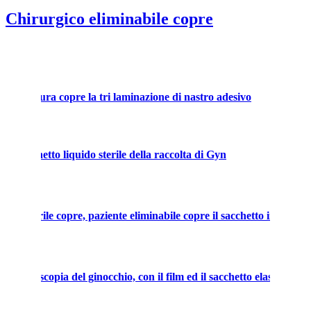
Chirurgico eliminabile copre
ell'apertura copre la tri laminazione di nastro adesivo
 il sacchetto liquido sterile della raccolta di Gyn
ile sterile copre, paziente eliminabile copre il sacchetto incide il f
di artroscopia del ginocchio, con il film ed il sacchetto elastici.